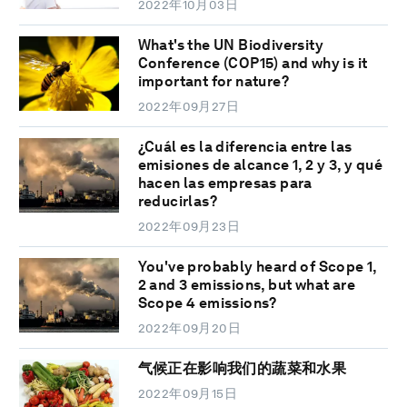
2022年10月03日
What's the UN Biodiversity
Conference (COP15) and why is it
important for nature?
2022年09月27日
¿Cuál es la diferencia entre las
emisiones de alcance 1, 2 y 3, y qué
hacen las empresas para
reducirlas?
2022年09月23日
You've probably heard of Scope 1,
2 and 3 emissions, but what are
Scope 4 emissions?
2022年09月20日
气候正在影响我们的蔬菜和水果
2022年09月15日