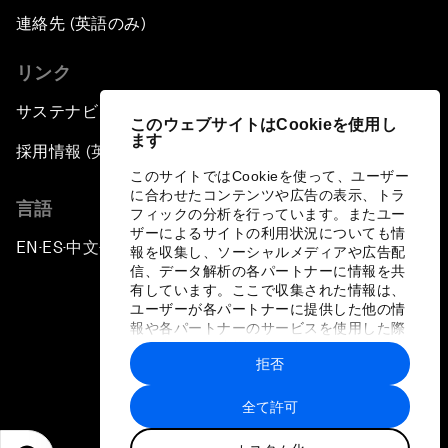
連絡先 (英語のみ)
リンク
サステナビリティへの取り組み
このウェブサイトはCookieを使用し
ます
採用情報 (英語のみ)
このサイトではCookieを使って、ユーザー
に合わせたコンテンツや広告の表示、トラ
言語
フィックの分析を行っています。またユー
ザーによるサイトの利用状況についても情
EN
ES
中文
日本語
▪
▪
▪
報を収集し、ソーシャルメディアや広告配
信、データ解析の各パートナーに情報を共
有しています。ここで収集された情報は、
ユーザーが各パートナーに提供した他の情
報や各パートナーのサービスを使用した際
に収集された情報と組み合わされ、各パー
拒否
トナーによって使用されることがありま
プライバシーポリシーと利用規約
す。
全て許可
サイトマップ