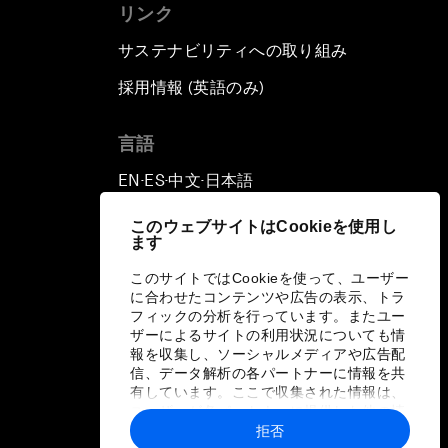
リンク
サステナビリティへの取り組み
採用情報 (英語のみ)
て
言語
EN
ES
中文
日本語
▪
▪
▪
このウェブサイトはCookieを使用し
ます
このサイトではCookieを使って、ユーザー
に合わせたコンテンツや広告の表示、トラ
フィックの分析を行っています。またユー
ザーによるサイトの利用状況についても情
報を収集し、ソーシャルメディアや広告配
信、データ解析の各パートナーに情報を共
有しています。ここで収集された情報は、
ユーザーが各パートナーに提供した他の情
報や各パートナーのサービスを使用した際
拒否