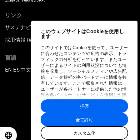
リンク
サステナビリティへの取り組み
このウェブサイトはCookieを使用し
ます
採用情報 (英語のみ)
このサイトではCookieを使って、ユーザー
に合わせたコンテンツや広告の表示、トラ
言語
フィックの分析を行っています。またユー
ザーによるサイトの利用状況についても情
EN
ES
中文
日本語
▪
▪
▪
報を収集し、ソーシャルメディアや広告配
信、データ解析の各パートナーに情報を共
有しています。ここで収集された情報は、
ユーザーが各パートナーに提供した他の情
報や各パートナーのサービスを使用した際
に収集された情報と組み合わされ、各パー
拒否
トナーによって使用されることがありま
プライバシーポリシーと利用規約
す。
全て許可
サイトマップ
カスタム化
©
2026
世界経済フォーラム
EN
ES
中文
日本語