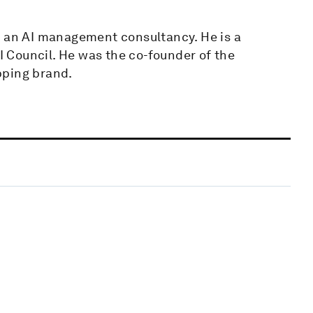
, an AI management consultancy. He is a
 Council. He was the co-founder of the
pping brand.