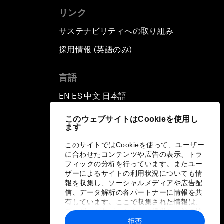
リンク
サステナビリティへの取り組み
採用情報 (英語のみ)
て
言語
EN
ES
中文
日本語
▪
▪
▪
このウェブサイトはCookieを使用し
ます
このサイトではCookieを使って、ユーザー
に合わせたコンテンツや広告の表示、トラ
フィックの分析を行っています。またユー
ザーによるサイトの利用状況についても情
報を収集し、ソーシャルメディアや広告配
信、データ解析の各パートナーに情報を共
有しています。ここで収集された情報は、
ユーザーが各パートナーに提供した他の情
報や各パートナーのサービスを使用した際
拒否