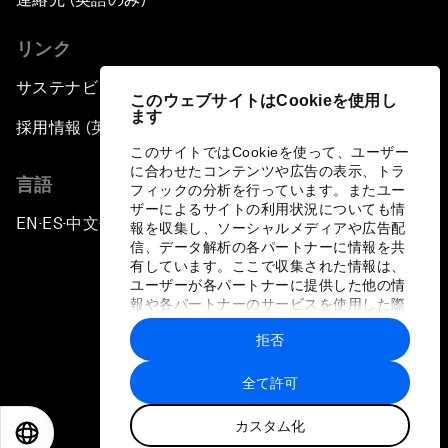
リンク
サステナビリティへの取り組み
このウェブサイトはCookieを使用し
ます
採用情報 (英語のみ)
このサイトではCookieを使って、ユーザー
に合わせたコンテンツや広告の表示、トラ
言語
フィックの分析を行っています。またユー
ザーによるサイトの利用状況についても情
EN
ES
中文
日本語
▪
▪
▪
報を収集し、ソーシャルメディアや広告配
信、データ解析の各パートナーに情報を共
有しています。ここで収集された情報は、
ユーザーが各パートナーに提供した他の情
報や各パートナーのサービスを使用した際
に収集された情報と組み合わされ、各パー
拒否
トナーによって使用されることがありま
プライバシーポリシーと利用規約
す。
全て許可
サイトマップ
カスタム化
©
2026
世界経済フォーラム
EN
ES
中文
日本語