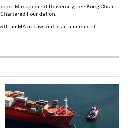
gapore Management University, Lee Kong Chian
d Chartered Foundation.
with an MA in Law and is an alumnus of