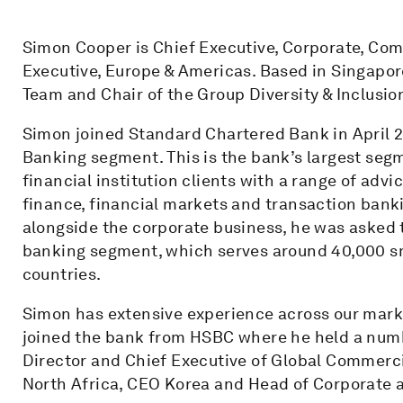
Simon Cooper is Chief Executive, Corporate, Com
Executive, Europe & Americas. Based in Singapo
Team and Chair of the Group Diversity & Inclusio
Simon joined Standard Chartered Bank in April 2
Banking segment. This is the bank’s largest seg
financial institution clients with a range of adv
finance, financial markets and transaction banki
alongside the corporate business, he was asked 
banking segment, which serves around 40,000 sma
countries.
Simon has extensive experience across our marke
joined the bank from HSBC where he held a numb
Director and Chief Executive of Global Commerc
North Africa, CEO Korea and Head of Corporate 