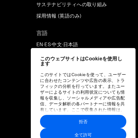
サステナビリティへの取り組み
採用情報 (英語のみ)
て
言語
EN
ES
中文
日本語
▪
▪
▪
このウェブサイトはCookieを使用し
ます
このサイトではCookieを使って、ユーザー
に合わせたコンテンツや広告の表示、トラ
フィックの分析を行っています。またユー
ザーによるサイトの利用状況についても情
報を収集し、ソーシャルメディアや広告配
信、データ解析の各パートナーに情報を共
有しています。ここで収集された情報は、
ユーザーが各パートナーに提供した他の情
報や各パートナーのサービスを使用した際
拒否
に収集された情報と組み合わされ、各パー
トナーによって使用されることがありま
全て許可