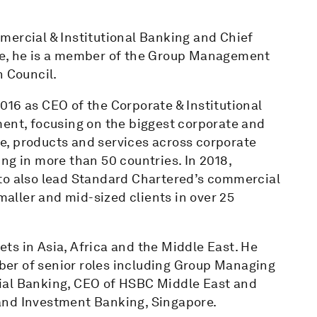
mercial & Institutional Banking and Chief
re, he is a member of the Group Management
n Council.
016 as CEO of the Corporate & Institutional
ment, focusing on the biggest corporate and
ice, products and services across corporate
ng in more than 50 countries. In 2018,
to also lead Standard Chartered’s commercial
ller and mid-sized clients in over 25
ts in Asia, Africa and the Middle East. He
er of senior roles including Group Managing
ial Banking, CEO of HSBC Middle East and
and Investment Banking, Singapore.