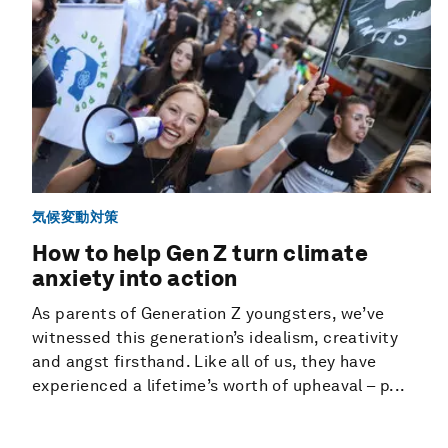
気候変動対策
How to help Gen Z turn climate
anxiety into action
As parents of Generation Z youngsters, we’ve
witnessed this generation’s idealism, creativity
and angst firsthand. Like all of us, they have
experienced a lifetime’s worth of upheaval – p...