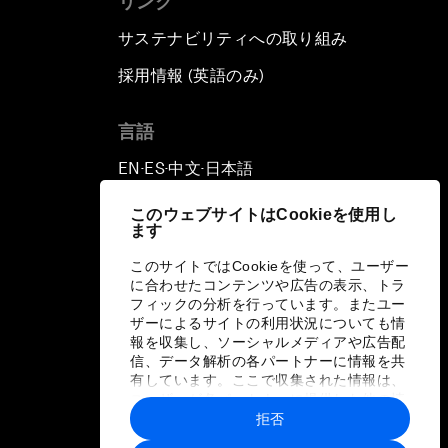
リンク
サステナビリティへの取り組み
採用情報 (英語のみ)
て
言語
EN
ES
中文
日本語
▪
▪
▪
このウェブサイトはCookieを使用し
ます
このサイトではCookieを使って、ユーザー
に合わせたコンテンツや広告の表示、トラ
フィックの分析を行っています。またユー
ザーによるサイトの利用状況についても情
報を収集し、ソーシャルメディアや広告配
信、データ解析の各パートナーに情報を共
有しています。ここで収集された情報は、
ユーザーが各パートナーに提供した他の情
報や各パートナーのサービスを使用した際
拒否
に収集された情報と組み合わされ、各パー