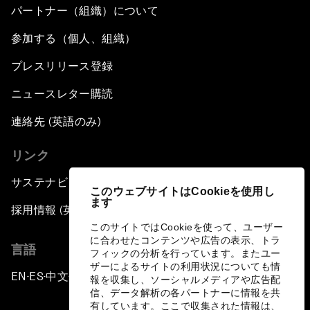
パートナー（組織）について
参加する（個人、組織）
プレスリリース登録
ニュースレター購読
連絡先 (英語のみ)
リンク
サステナビリティへの取り組み
このウェブサイトはCookieを使用し
ます
採用情報 (英語のみ)
このサイトではCookieを使って、ユーザー
に合わせたコンテンツや広告の表示、トラ
言語
フィックの分析を行っています。またユー
ザーによるサイトの利用状況についても情
EN
ES
中文
日本語
▪
▪
▪
報を収集し、ソーシャルメディアや広告配
信、データ解析の各パートナーに情報を共
有しています。ここで収集された情報は、