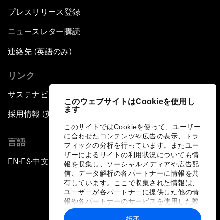
プレスリリース登録
ニュースレター購読
連絡先 (英語のみ)
リンク
サステナビリティへの取り組み
このウェブサイトはCookieを使用し
ます
採用情報 (英語のみ)
このサイトではCookieを使って、ユーザー
に合わせたコンテンツや広告の表示、トラ
言語
フィックの分析を行っています。またユー
ザーによるサイトの利用状況についても情
EN
ES
中文
日本語
▪
▪
▪
報を収集し、ソーシャルメディアや広告配
信、データ解析の各パートナーに情報を共
有しています。ここで収集された情報は、
ユーザーが各パートナーに提供した他の情
報や各パートナーのサービスを使用した際
に収集された情報と組み合わされ、各パー
拒否