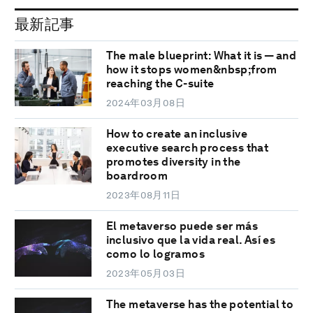
最新記事
The male blueprint: What it is — and
how it stops women&nbsp;from
reaching the C-suite
2024年03月08日
How to create an inclusive
executive search process that
promotes diversity in the
boardroom
2023年08月11日
El metaverso puede ser más
inclusivo que la vida real. Así es
como lo logramos
2023年05月03日
The metaverse has the potential to