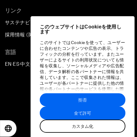
リンク
サステナビリティへの取り組み
このウェブサイトはCookieを使用し
ます
採用情報 (英語のみ)
このサイトではCookieを使って、ユーザー
に合わせたコンテンツや広告の表示、トラ
言語
フィックの分析を行っています。またユー
ザーによるサイトの利用状況についても情
EN
ES
中文
日本語
▪
▪
▪
報を収集し、ソーシャルメディアや広告配
信、データ解析の各パートナーに情報を共
有しています。ここで収集された情報は、
ユーザーが各パートナーに提供した他の情
報や各パートナーのサービスを使用した際
に収集された情報と組み合わされ、各パー
拒否
トナーによって使用されることがありま
プライバシーポリシーと利用規約
す。
全て許可
サイトマップ
カスタム化
©
2026
世界経済フォーラム
EN
ES
中文
日本語