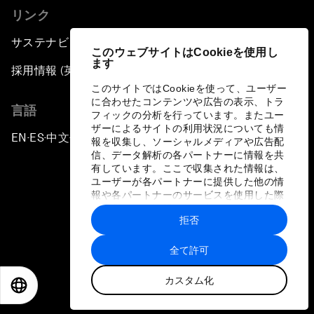
リンク
サステナビリティへの取り組み
このウェブサイトはCookieを使用し
ます
採用情報 (英語のみ)
このサイトではCookieを使って、ユーザー
に合わせたコンテンツや広告の表示、トラ
言語
フィックの分析を行っています。またユー
ザーによるサイトの利用状況についても情
EN
ES
中文
日本語
▪
▪
▪
報を収集し、ソーシャルメディアや広告配
信、データ解析の各パートナーに情報を共
有しています。ここで収集された情報は、
ユーザーが各パートナーに提供した他の情
報や各パートナーのサービスを使用した際
に収集された情報と組み合わされ、各パー
拒否
トナーによって使用されることがありま
プライバシーポリシーと利用規約
す。
全て許可
サイトマップ
カスタム化
©
2026
世界経済フォーラム
EN
ES
中文
日本語