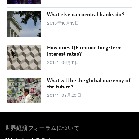
What else can central banks do?
2016年10月13日
How does QE reduce long-term
interest rates?
2015年06月11日
What will be the global currency of
the future?
2014年08月20日
世界経済フォーラムについて