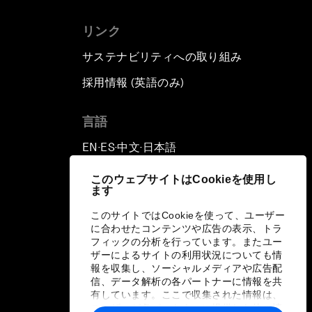
リンク
サステナビリティへの取り組み
採用情報 (英語のみ)
て
言語
EN
ES
中文
日本語
▪
▪
▪
このウェブサイトはCookieを使用し
ます
このサイトではCookieを使って、ユーザー
に合わせたコンテンツや広告の表示、トラ
フィックの分析を行っています。またユー
ザーによるサイトの利用状況についても情
報を収集し、ソーシャルメディアや広告配
信、データ解析の各パートナーに情報を共
有しています。ここで収集された情報は、
ユーザーが各パートナーに提供した他の情