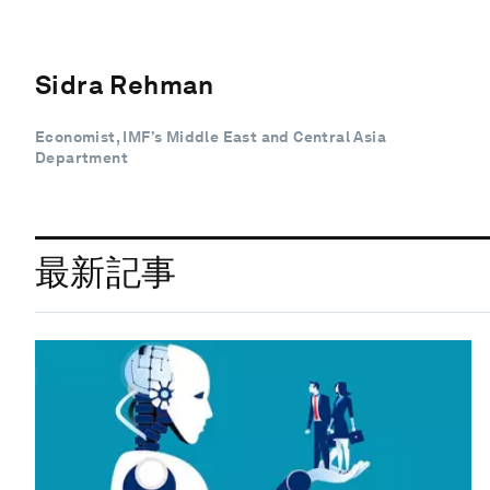
Sidra Rehman
Economist, IMF’s Middle East and Central Asia
Department
最新記事