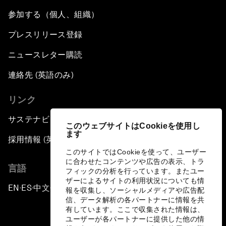
参加する（個人、組織）
プレスリリース登録
ニュースレター購読
連絡先 (英語のみ)
リンク
サステナビリティへの取り組み
このウェブサイトはCookieを使用し
ます
採用情報 (英語のみ)
このサイトではCookieを使って、ユーザー
に合わせたコンテンツや広告の表示、トラ
言語
フィックの分析を行っています。またユー
ザーによるサイトの利用状況についても情
EN
ES
中文
日本語
▪
▪
▪
報を収集し、ソーシャルメディアや広告配
信、データ解析の各パートナーに情報を共
有しています。ここで収集された情報は、
ユーザーが各パートナーに提供した他の情