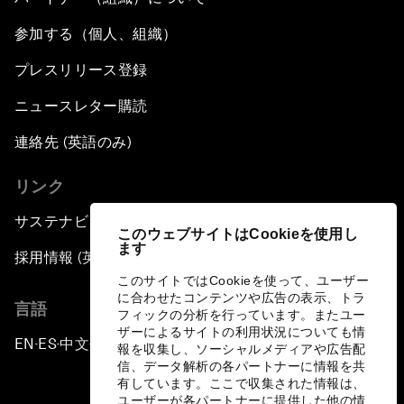
参加する（個人、組織）
プレスリリース登録
ニュースレター購読
連絡先 (英語のみ)
リンク
サステナビリティへの取り組み
このウェブサイトはCookieを使用し
ます
採用情報 (英語のみ)
このサイトではCookieを使って、ユーザー
に合わせたコンテンツや広告の表示、トラ
言語
フィックの分析を行っています。またユー
ザーによるサイトの利用状況についても情
EN
ES
中文
日本語
▪
▪
▪
報を収集し、ソーシャルメディアや広告配
信、データ解析の各パートナーに情報を共
有しています。ここで収集された情報は、
ユーザーが各パートナーに提供した他の情