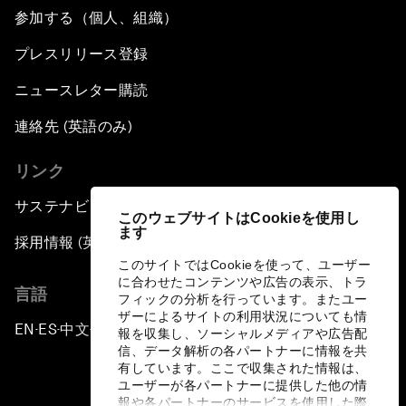
参加する（個人、組織）
プレスリリース登録
ニュースレター購読
連絡先 (英語のみ)
リンク
サステナビリティへの取り組み
このウェブサイトはCookieを使用し
ます
採用情報 (英語のみ)
このサイトではCookieを使って、ユーザー
に合わせたコンテンツや広告の表示、トラ
言語
フィックの分析を行っています。またユー
ザーによるサイトの利用状況についても情
EN
ES
中文
日本語
▪
▪
▪
報を収集し、ソーシャルメディアや広告配
信、データ解析の各パートナーに情報を共
有しています。ここで収集された情報は、
ユーザーが各パートナーに提供した他の情
報や各パートナーのサービスを使用した際