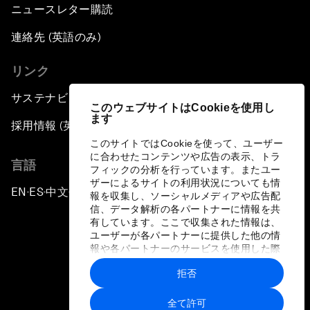
ニュースレター購読
連絡先 (英語のみ)
リンク
サステナビリティへの取り組み
このウェブサイトはCookieを使用し
ます
採用情報 (英語のみ)
このサイトではCookieを使って、ユーザー
に合わせたコンテンツや広告の表示、トラ
言語
フィックの分析を行っています。またユー
ザーによるサイトの利用状況についても情
EN
ES
中文
日本語
▪
▪
▪
報を収集し、ソーシャルメディアや広告配
信、データ解析の各パートナーに情報を共
有しています。ここで収集された情報は、
ユーザーが各パートナーに提供した他の情
報や各パートナーのサービスを使用した際
に収集された情報と組み合わされ、各パー
拒否
トナーによって使用されることがありま
プライバシーポリシーと利用規約
す。
全て許可