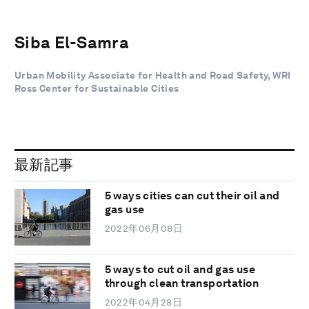
Siba El-Samra
Urban Mobility Associate for Health and Road Safety, WRI
Ross Center for Sustainable Cities
最新記事
5 ways cities can cut their oil and
gas use
2022年06月08日
5 ways to cut oil and gas use
through clean transportation
2022年04月28日