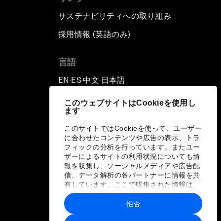
サステナビリティへの取り組み
採用情報 (英語のみ)
て
言語
EN
ES
中文
日本語
▪
▪
▪
このウェブサイトはCookieを使用し
ます
このサイトではCookieを使って、ユーザー
に合わせたコンテンツや広告の表示、トラ
フィックの分析を行っています。またユー
ザーによるサイトの利用状況についても情
報を収集し、ソーシャルメディアや広告配
信、データ解析の各パートナーに情報を共
有しています。ここで収集された情報は、
ユーザーが各パートナーに提供した他の情
報や各パートナーのサービスを使用した際
拒否
に収集された情報と組み合わされ、各パー