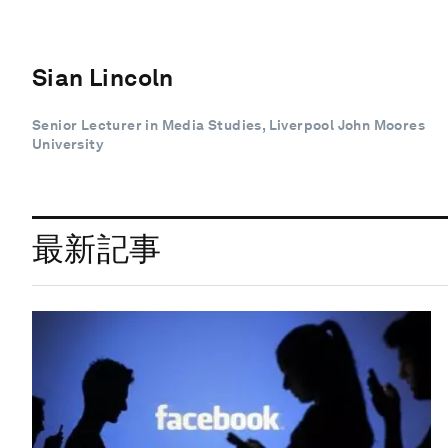
Sian Lincoln
Senior Lecturer in Media Studies, Liverpool John Moores
University
最新記事