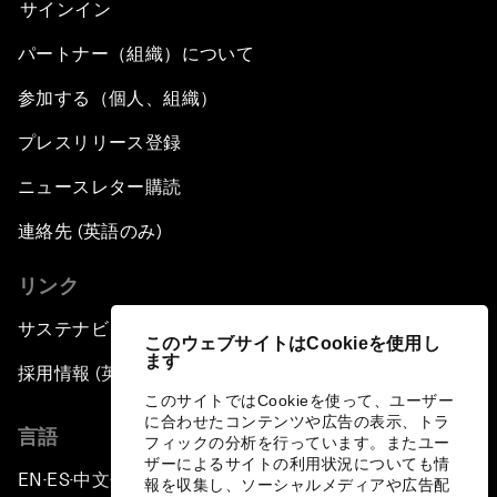
サインイン
パートナー（組織）について
参加する（個人、組織）
プレスリリース登録
ニュースレター購読
連絡先 (英語のみ)
リンク
サステナビリティへの取り組み
このウェブサイトはCookieを使用し
ます
採用情報 (英語のみ)
このサイトではCookieを使って、ユーザー
に合わせたコンテンツや広告の表示、トラ
言語
フィックの分析を行っています。またユー
ザーによるサイトの利用状況についても情
EN
ES
中文
日本語
▪
▪
▪
報を収集し、ソーシャルメディアや広告配