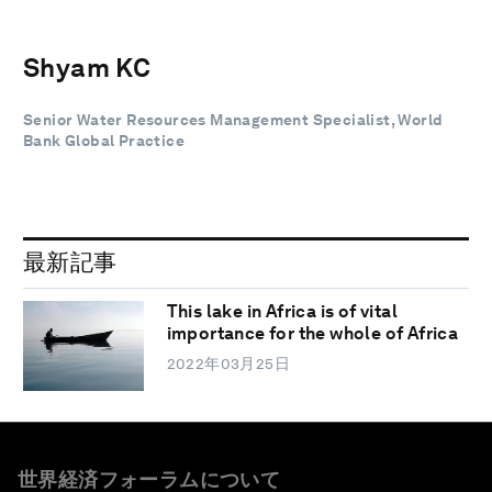
Shyam KC
Senior Water Resources Management Specialist, World
Bank Global Practice
最新記事
This lake in Africa is of vital
importance for the whole of Africa
2022年03月25日
世界経済フォーラムについて