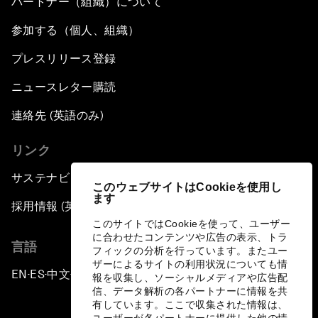
パートナー（組織）について
参加する（個人、組織）
プレスリリース登録
ニュースレター購読
連絡先 (英語のみ)
リンク
サステナビリティへの取り組み
このウェブサイトはCookieを使用し
ます
採用情報 (英語のみ)
このサイトではCookieを使って、ユーザー
に合わせたコンテンツや広告の表示、トラ
言語
フィックの分析を行っています。またユー
ザーによるサイトの利用状況についても情
EN
ES
中文
日本語
▪
▪
▪
報を収集し、ソーシャルメディアや広告配
信、データ解析の各パートナーに情報を共
有しています。ここで収集された情報は、