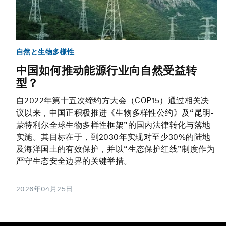
自然と生物多様性
中国如何推动能源行业向自然受益转
型？
自2022年第十五次缔约方大会（COP15）通过相关决
议以来，中国正积极推进《生物多样性公约》及“昆明-
蒙特利尔全球生物多样性框架”的国内法律转化与落地
实施。其目标在于，到2030年实现对至少30%的陆地
及海洋国土的有效保护，并以“生态保护红线”制度作为
严守生态安全边界的关键举措。
2026年04月25日