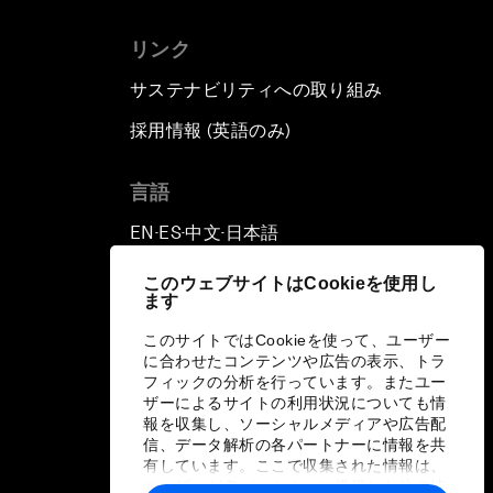
リンク
サステナビリティへの取り組み
採用情報 (英語のみ)
て
言語
EN
ES
中文
日本語
▪
▪
▪
このウェブサイトはCookieを使用し
ます
このサイトではCookieを使って、ユーザー
に合わせたコンテンツや広告の表示、トラ
フィックの分析を行っています。またユー
ザーによるサイトの利用状況についても情
報を収集し、ソーシャルメディアや広告配
信、データ解析の各パートナーに情報を共
有しています。ここで収集された情報は、
ユーザーが各パートナーに提供した他の情