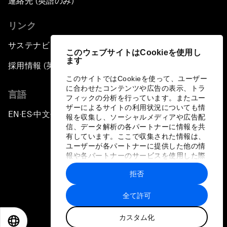
連絡先 (英語のみ)
リンク
サステナビリティへの取り組み
このウェブサイトはCookieを使用し
ます
採用情報 (英語のみ)
このサイトではCookieを使って、ユーザー
に合わせたコンテンツや広告の表示、トラ
言語
フィックの分析を行っています。またユー
ザーによるサイトの利用状況についても情
EN
ES
中文
日本語
▪
▪
▪
報を収集し、ソーシャルメディアや広告配
信、データ解析の各パートナーに情報を共
有しています。ここで収集された情報は、
ユーザーが各パートナーに提供した他の情
報や各パートナーのサービスを使用した際
に収集された情報と組み合わされ、各パー
拒否
トナーによって使用されることがありま
プライバシーポリシーと利用規約
す。
全て許可
サイトマップ
カスタム化
©
2026
世界経済フォーラム
EN
ES
中文
日本語