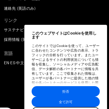
連絡先 (英語のみ)
リンク
サステナビリティへの取り組み
このウェブサイトはCookieを使用し
ます
採用情報 (英語のみ)
このサイトではCookieを使って、ユーザー
に合わせたコンテンツや広告の表示、トラ
言語
フィックの分析を行っています。またユー
ザーによるサイトの利用状況についても情
EN
ES
中文
日本語
▪
▪
▪
報を収集し、ソーシャルメディアや広告配
信、データ解析の各パートナーに情報を共
有しています。ここで収集された情報は、
ユーザーが各パートナーに提供した他の情
報や各パートナーのサービスを使用した際
に収集された情報と組み合わされ、各パー
拒否
トナーによって使用されることがありま
プライバシーポリシーと利用規約
す。
全て許可
サイトマップ