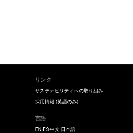
リンク
サステナビリティへの取り組み
採用情報 (英語のみ)
て
言語
EN
ES
中文
日本語
▪
▪
▪