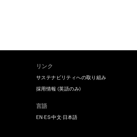
リンク
サステナビリティへの取り組み
採用情報 (英語のみ)
て
言語
EN
ES
中文
日本語
▪
▪
▪