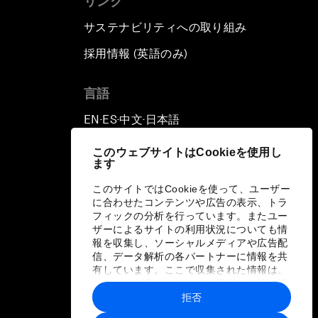
リンク
サステナビリティへの取り組み
採用情報 (英語のみ)
て
言語
EN
ES
中文
日本語
▪
▪
▪
このウェブサイトはCookieを使用し
ます
このサイトではCookieを使って、ユーザー
に合わせたコンテンツや広告の表示、トラ
フィックの分析を行っています。またユー
ザーによるサイトの利用状況についても情
報を収集し、ソーシャルメディアや広告配
信、データ解析の各パートナーに情報を共
有しています。ここで収集された情報は、
ユーザーが各パートナーに提供した他の情
報や各パートナーのサービスを使用した際
拒否
に収集された情報と組み合わされ、各パー