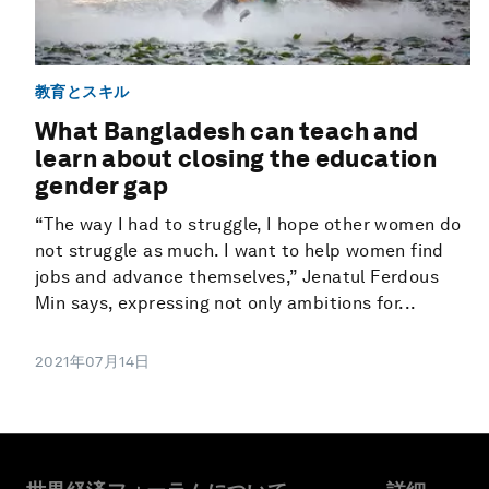
教育とスキル
What Bangladesh can teach and
learn about closing the education
gender gap
“The way I had to struggle, I hope other women do
not struggle as much. I want to help women find
jobs and advance themselves,” Jenatul Ferdous
Min says, expressing not only ambitions for...
2021年07月14日