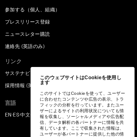
参加する（個人、組織）
プレスリリース登録
ニュースレター購読
連絡先 (英語のみ)
リンク
サステナビリティへの取り組み
このウェブサイトはCookieを使用し
ます
採用情報 (英語のみ)
このサイトではCookieを使って、ユーザー
に合わせたコンテンツや広告の表示、トラ
言語
フィックの分析を行っています。またユー
ザーによるサイトの利用状況についても情
EN
ES
中文
日本語
▪
▪
▪
報を収集し、ソーシャルメディアや広告配
信、データ解析の各パートナーに情報を共
有しています。ここで収集された情報は、
ユーザーが各パートナーに提供した他の情