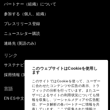
パートナー（組織）について
参加する（個人、組織）
プレスリリース登録
ニュースレター購読
連絡先 (英語のみ)
リンク
サステナビリティへの取り組み
このウェブサイトはCookieを使用し
ます
採用情報 (英語のみ)
このサイトではCookieを使って、ユーザー
に合わせたコンテンツや広告の表示、トラ
言語
フィックの分析を行っています。またユー
ザーによるサイトの利用状況についても情
EN
ES
中文
日本語
▪
▪
▪
報を収集し、ソーシャルメディアや広告配
信、データ解析の各パートナーに情報を共
有しています。ここで収集された情報は、