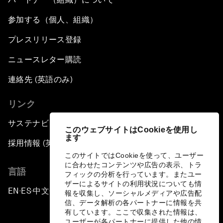
参加する（個人、組織）
プレスリリース登録
ニュースレター購読
連絡先 (英語のみ)
リンク
サステナビリティへの取り組み
このウェブサイトはCookieを使用し
ます
採用情報 (英語のみ)
このサイトではCookieを使って、ユーザー
に合わせたコンテンツや広告の表示、トラ
言語
フィックの分析を行っています。またユー
ザーによるサイトの利用状況についても情
EN
ES
中文
日本語
▪
▪
▪
報を収集し、ソーシャルメディアや広告配
信、データ解析の各パートナーに情報を共
有しています。ここで収集された情報は、
ユーザーが各パートナーに提供した他の情