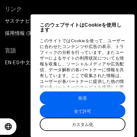
リンク
サステナビリティへの取り組み
このウェブサイトはCookieを使用し
ます
採用情報 (英語のみ)
このサイトではCookieを使って、ユーザー
に合わせたコンテンツや広告の表示、トラ
言語
フィックの分析を行っています。またユー
ザーによるサイトの利用状況についても情
EN
ES
中文
日本語
▪
▪
▪
報を収集し、ソーシャルメディアや広告配
信、データ解析の各パートナーに情報を共
有しています。ここで収集された情報は、
ユーザーが各パートナーに提供した他の情
報や各パートナーのサービスを使用した際
に収集された情報と組み合わされ、各パー
拒否
トナーによって使用されることがありま
プライバシーポリシーと利用規約
す。
全て許可
サイトマップ
カスタム化
©
2026
世界経済フォーラム
EN
ES
中文
日本語