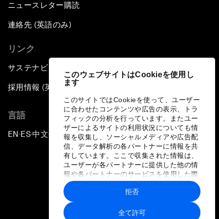
ニュースレター購読
連絡先 (英語のみ)
リンク
サステナビリティへの取り組み
このウェブサイトはCookieを使用し
ます
採用情報 (英語のみ)
このサイトではCookieを使って、ユーザー
に合わせたコンテンツや広告の表示、トラ
言語
フィックの分析を行っています。またユー
ザーによるサイトの利用状況についても情
EN
ES
中文
日本語
▪
▪
▪
報を収集し、ソーシャルメディアや広告配
信、データ解析の各パートナーに情報を共
有しています。ここで収集された情報は、
ユーザーが各パートナーに提供した他の情
報や各パートナーのサービスを使用した際
に収集された情報と組み合わされ、各パー
拒否
トナーによって使用されることがありま
プライバシーポリシーと利用規約
す。
全て許可
サイトマップ