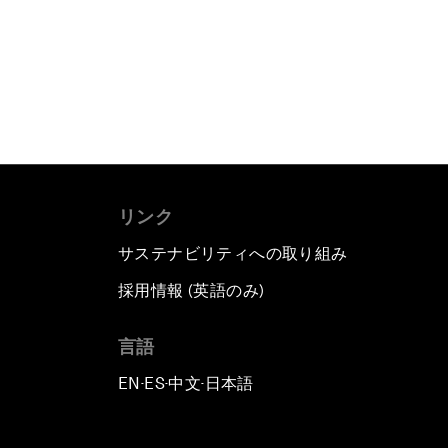
リンク
サステナビリティへの取り組み
採用情報 (英語のみ)
て
言語
EN
ES
中文
日本語
▪
▪
▪