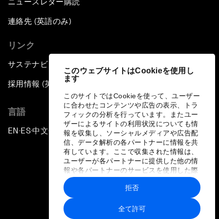
ニュースレター購読
連絡先 (英語のみ)
リンク
サステナビリティへの取り組み
このウェブサイトはCookieを使用し
ます
採用情報 (英語のみ)
このサイトではCookieを使って、ユーザー
に合わせたコンテンツや広告の表示、トラ
言語
フィックの分析を行っています。またユー
ザーによるサイトの利用状況についても情
EN
ES
中文
日本語
▪
▪
▪
報を収集し、ソーシャルメディアや広告配
信、データ解析の各パートナーに情報を共
有しています。ここで収集された情報は、
ユーザーが各パートナーに提供した他の情
報や各パートナーのサービスを使用した際
に収集された情報と組み合わされ、各パー
拒否
トナーによって使用されることがありま
プライバシーポリシーと利用規約
す。
全て許可
サイトマップ