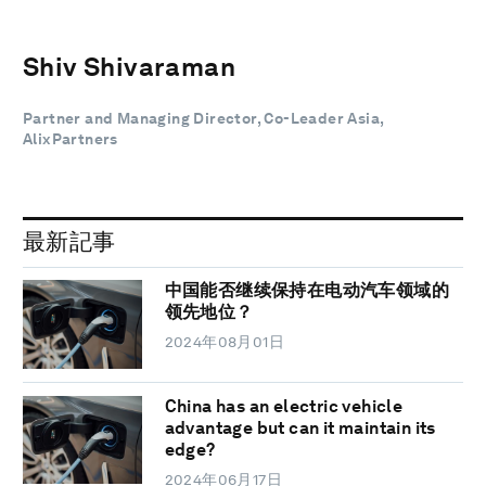
Shiv Shivaraman
Partner and Managing Director, Co-Leader Asia,
AlixPartners
最新記事
中国能否继续保持在电动汽车领域的
领先地位？
2024年08月01日
China has an electric vehicle
advantage but can it maintain its
edge?
2024年06月17日