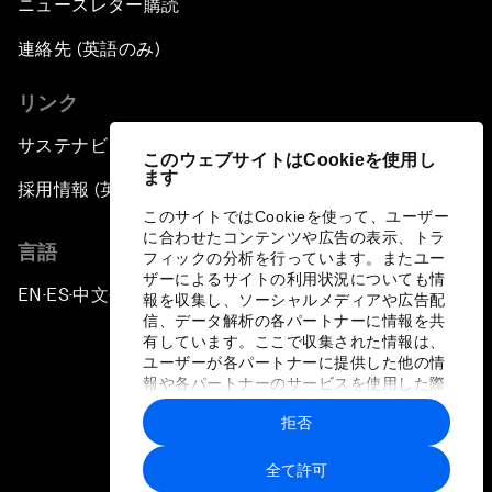
ニュースレター購読
連絡先 (英語のみ)
リンク
サステナビリティへの取り組み
このウェブサイトはCookieを使用し
ます
採用情報 (英語のみ)
このサイトではCookieを使って、ユーザー
に合わせたコンテンツや広告の表示、トラ
言語
フィックの分析を行っています。またユー
ザーによるサイトの利用状況についても情
EN
ES
中文
日本語
▪
▪
▪
報を収集し、ソーシャルメディアや広告配
信、データ解析の各パートナーに情報を共
有しています。ここで収集された情報は、
ユーザーが各パートナーに提供した他の情
報や各パートナーのサービスを使用した際
に収集された情報と組み合わされ、各パー
拒否
トナーによって使用されることがありま
プライバシーポリシーと利用規約
す。
全て許可
サイトマップ