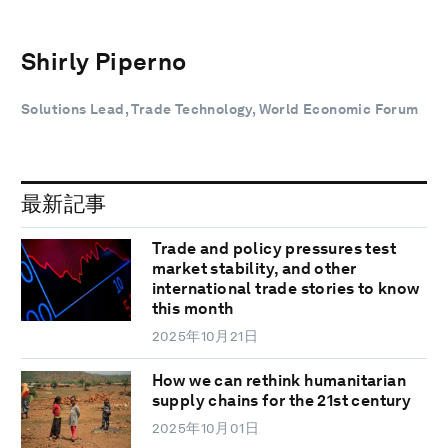
Shirly Piperno
Solutions Lead, Trade Technology, World Economic Forum
最新記事
Trade and policy pressures test
market stability, and other
international trade stories to know
this month
2025年10月21日
How we can rethink humanitarian
supply chains for the 21st century
2025年10月01日