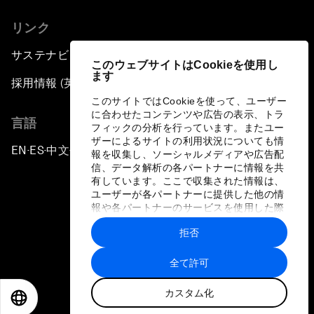
リンク
サステナビリティへの取り組み
このウェブサイトはCookieを使用し
ます
採用情報 (英語のみ)
このサイトではCookieを使って、ユーザー
に合わせたコンテンツや広告の表示、トラ
言語
フィックの分析を行っています。またユー
ザーによるサイトの利用状況についても情
EN
ES
中文
日本語
▪
▪
▪
報を収集し、ソーシャルメディアや広告配
信、データ解析の各パートナーに情報を共
有しています。ここで収集された情報は、
ユーザーが各パートナーに提供した他の情
報や各パートナーのサービスを使用した際
に収集された情報と組み合わされ、各パー
拒否
トナーによって使用されることがありま
プライバシーポリシーと利用規約
す。
全て許可
サイトマップ
カスタム化
©
2026
世界経済フォーラム
EN
ES
中文
日本語