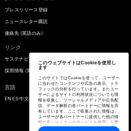
プレスリリース登録
ニュースレター購読
連絡先 (英語のみ)
リンク
サステナビリティへの取り組み
このウェブサイトはCookieを使用し
ます
採用情報 (英語のみ)
このサイトではCookieを使って、ユーザー
に合わせたコンテンツや広告の表示、トラ
言語
フィックの分析を行っています。またユー
ザーによるサイトの利用状況についても情
EN
ES
中文
日本語
▪
▪
▪
報を収集し、ソーシャルメディアや広告配
信、データ解析の各パートナーに情報を共
有しています。ここで収集された情報は、
ユーザーが各パートナーに提供した他の情
報や各パートナーのサービスを使用した際
に収集された情報と組み合わされ、各パー