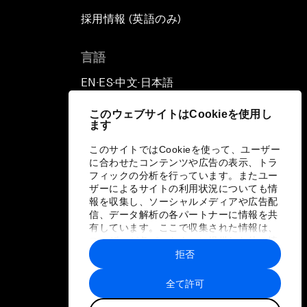
採用情報 (英語のみ)
て
言語
EN
ES
中文
日本語
▪
▪
▪
このウェブサイトはCookieを使用し
ます
このサイトではCookieを使って、ユーザー
に合わせたコンテンツや広告の表示、トラ
フィックの分析を行っています。またユー
ザーによるサイトの利用状況についても情
報を収集し、ソーシャルメディアや広告配
信、データ解析の各パートナーに情報を共
有しています。ここで収集された情報は、
ユーザーが各パートナーに提供した他の情
報や各パートナーのサービスを使用した際
拒否
に収集された情報と組み合わされ、各パー
トナーによって使用されることがありま
全て許可
す。