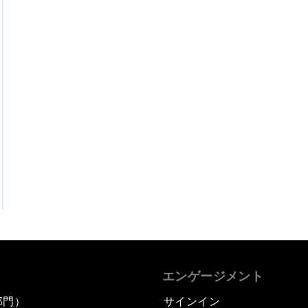
エンゲージメント
部門）
サインイン