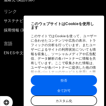
リンク
サステナビリティへの取り組み
このウェブサイトはCookieを使用し
ます
採用情報 (英語のみ)
このサイトではCookieを使って、ユーザー
に合わせたコンテンツや広告の表示、トラ
言語
フィックの分析を行っています。またユー
ザーによるサイトの利用状況についても情
EN
ES
中文
日本語
▪
▪
▪
報を収集し、ソーシャルメディアや広告配
信、データ解析の各パートナーに情報を共
有しています。ここで収集された情報は、
ユーザーが各パートナーに提供した他の情
報や各パートナーのサービスを使用した際
に収集された情報と組み合わされ、各パー
拒否
トナーによって使用されることがありま
プライバシーポリシーと利用規約
す。
全て許可
サイトマップ
カスタム化
©
2026
世界経済フォーラム
EN
ES
中文
日本語