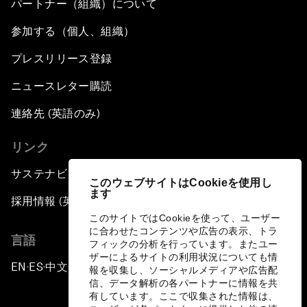
パートナー（組織）について
参加する（個人、組織）
プレスリリース登録
ニュースレター購読
連絡先 (英語のみ)
リンク
サステナビリティへの取り組み
このウェブサイトはCookieを使用し
ます
採用情報 (英語のみ)
このサイトではCookieを使って、ユーザー
に合わせたコンテンツや広告の表示、トラ
言語
フィックの分析を行っています。またユー
ザーによるサイトの利用状況についても情
EN
ES
中文
日本語
▪
▪
▪
報を収集し、ソーシャルメディアや広告配
信、データ解析の各パートナーに情報を共
有しています。ここで収集された情報は、