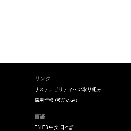
リンク
サステナビリティへの取り組み
採用情報 (英語のみ)
て
言語
EN
ES
中文
日本語
▪
▪
▪