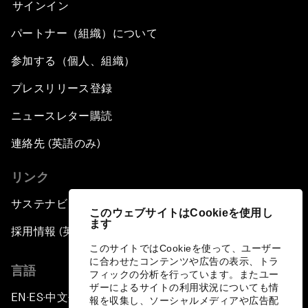
サインイン
パートナー（組織）について
参加する（個人、組織）
プレスリリース登録
ニュースレター購読
連絡先 (英語のみ)
リンク
サステナビリティへの取り組み
このウェブサイトはCookieを使用し
ます
採用情報 (英語のみ)
このサイトではCookieを使って、ユーザー
に合わせたコンテンツや広告の表示、トラ
言語
フィックの分析を行っています。またユー
ザーによるサイトの利用状況についても情
EN
ES
中文
日本語
▪
▪
▪
報を収集し、ソーシャルメディアや広告配