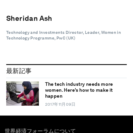
Sheridan Ash
Technology and Investments Director, Leader, Women in
Technology Programme, PwC (UK)
最新記事
The tech industry needs more
women. Here's how to make it
happen
2017年11月09日
世界経済フォーラムについて