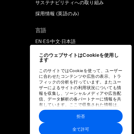
サステナビリティへの取り組み
採用情報 (英語のみ)
て
言語
EN
ES
中文
日本語
▪
▪
▪
このウェブサイトはCookieを使用し
ます
このサイトではCookieを使って、ユーザー
に合わせたコンテンツや広告の表示、トラ
フィックの分析を行っています。またユー
ザーによるサイトの利用状況についても情
報を収集し、ソーシャルメディアや広告配
信、データ解析の各パートナーに情報を共
有しています。ここで収集された情報は、
ユーザーが各パートナーに提供した他の情
報や各パートナーのサービスを使用した際
拒否
に収集された情報と組み合わされ、各パー
トナーによって使用されることがありま
全て許可
す。