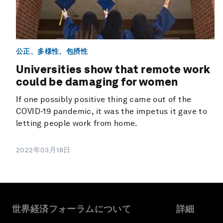
公正、多様性、包摂性
Universities show that remote work
could be damaging for women
If one possibly positive thing came out of the
COVID-19 pandemic, it was the impetus it gave to
letting people work from home.
2022年03月18日
世界経済フォーラムについて
詳細