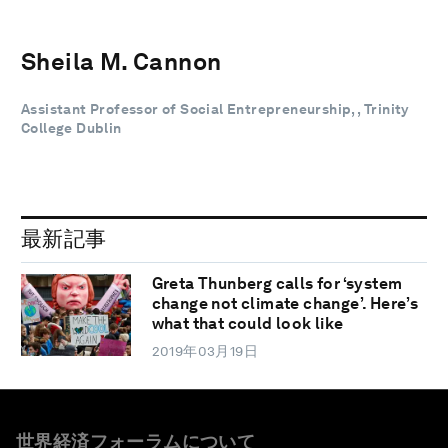
Sheila M. Cannon
Assistant Professor of Social Entrepreneurship, , Trinity
College Dublin
最新記事
Greta Thunberg calls for ‘system
change not climate change’. Here’s
what that could look like
2019年03月19日
世界経済フォーラムについて