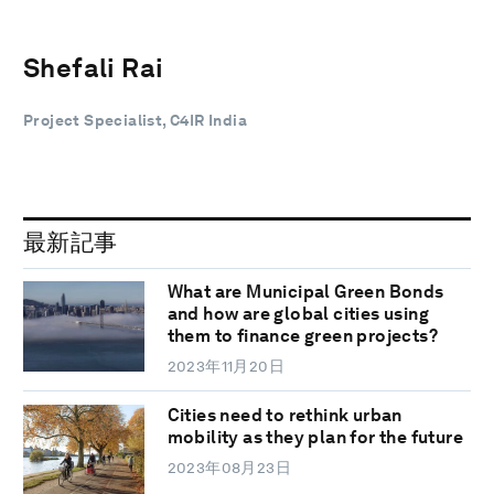
Shefali Rai
Project Specialist, C4IR India
最新記事
What are Municipal Green Bonds
and how are global cities using
them to finance green projects?
2023年11月20日
Cities need to rethink urban
mobility as they plan for the future
2023年08月23日