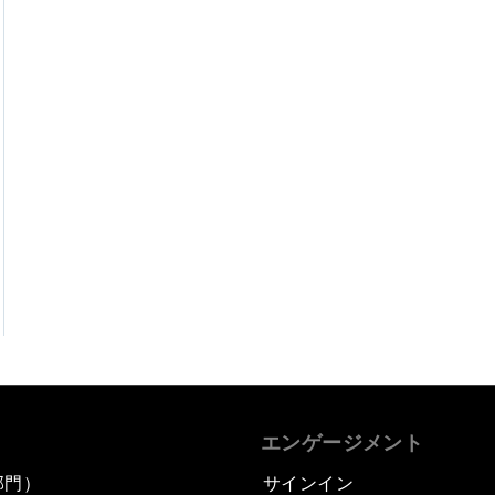
エンゲージメント
部門）
サインイン