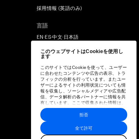
採用情報 (英語のみ)
て
言語
EN
ES
中文
日本語
▪
▪
▪
このウェブサイトはCookieを使用し
ます
このサイトではCookieを使って、ユーザー
に合わせたコンテンツや広告の表示、トラ
フィックの分析を行っています。またユー
ザーによるサイトの利用状況についても情
報を収集し、ソーシャルメディアや広告配
信、データ解析の各パートナーに情報を共
有しています。ここで収集された情報は、
ユーザーが各パートナーに提供した他の情
報や各パートナーのサービスを使用した際
拒否
に収集された情報と組み合わされ、各パー
トナーによって使用されることがありま
全て許可
す。