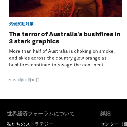
気候変動対策
The terror of Australia’s bushfires in
3 stark graphics
More than half of Australia is choking on smoke,
and skies across the country glow orange as
bushfires continue to ravage the continent.
2020年01月10日
世界経済フォーラムについて
詳細
私たちのストラテジー
センター（