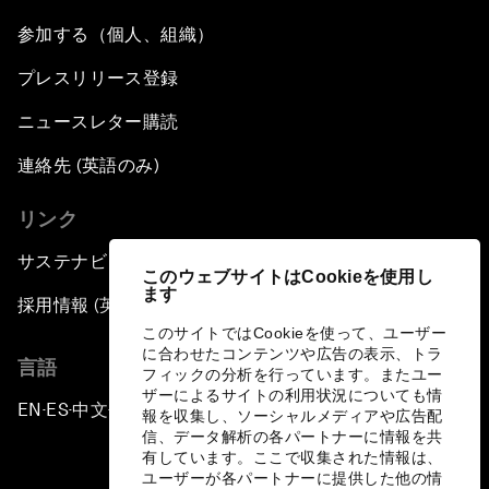
参加する（個人、組織）
プレスリリース登録
ニュースレター購読
連絡先 (英語のみ)
リンク
サステナビリティへの取り組み
このウェブサイトはCookieを使用し
ます
採用情報 (英語のみ)
このサイトではCookieを使って、ユーザー
に合わせたコンテンツや広告の表示、トラ
言語
フィックの分析を行っています。またユー
ザーによるサイトの利用状況についても情
EN
ES
中文
日本語
▪
▪
▪
報を収集し、ソーシャルメディアや広告配
信、データ解析の各パートナーに情報を共
有しています。ここで収集された情報は、
ユーザーが各パートナーに提供した他の情